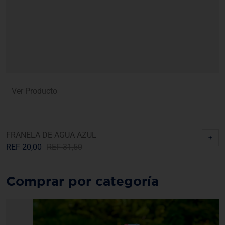
Ver Producto
FRANELA DE AGUA AZUL
F
+
REF
20,00
REF
31,50
R
Comprar por categoría