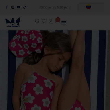
10:00 a.m. a 5:30 p.m.
0