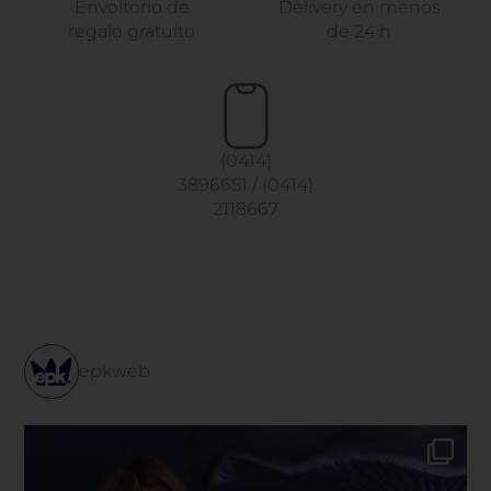
Envoltorio de
Delivery en menos
regalo gratuito
de 24 h
(0414)
3896651
/
(0414)
2118667
epkweb