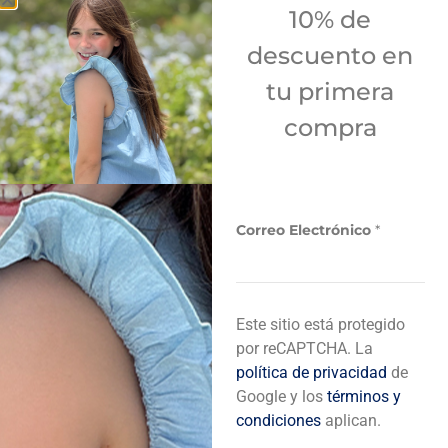
10% de
descuento en
GORRA AZUL
G
+
tu primera
REF
10,00
REF
14,50
R
compra
¡COMPRA Y
RECIBE HOY!
Correo Electrónico
*
Delivery gratis en compras mayores
a 30 USD.
*
Este sitio está protegido
DELIVERY
por reCAPTCHA. La
política de privacidad
de
Google y los
términos y
condiciones
aplican.