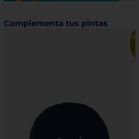
Complementa tus pintas
¡Ofe
a!