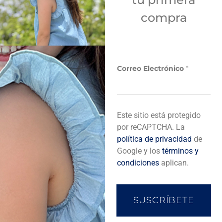
compra
C
Correo Electrónico
*
o
r
r
e
o
Este sitio está protegido
*
*
por reCAPTCHA. La
política de privacidad
de
Google y los
términos y
condiciones
aplican.
Países
SUSCRÍBETE
Venezuela
Guatemala