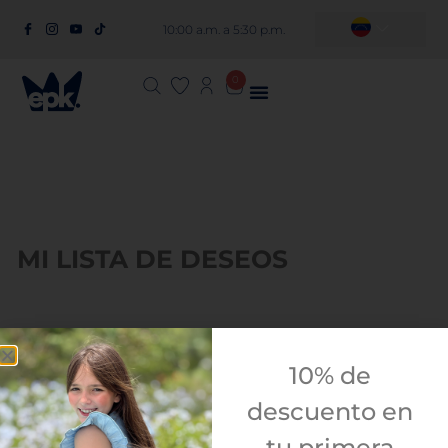
10:00 a.m. a 5:30 p.m.
0
MI LISTA DE DESEOS
10% de
descuento en
No se han añadido productos a la lista de deseos
tu primera