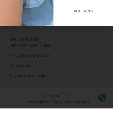
Costa Rica
México
AHORA NO
Curaçao
Panamá
Ecuador
República Dominicana
Más información
Términos y Condiciones
Políticas de Privacidad
Contáctanos
Preguntas Frecuentes
© 2024 EPK
Desarrollado por
Ventana Digital