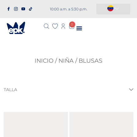
10:00 a.m. a 5:30 p.m.
República Dominicana
0
INICIO
/
NIÑA
/ BLUSAS
TALLA