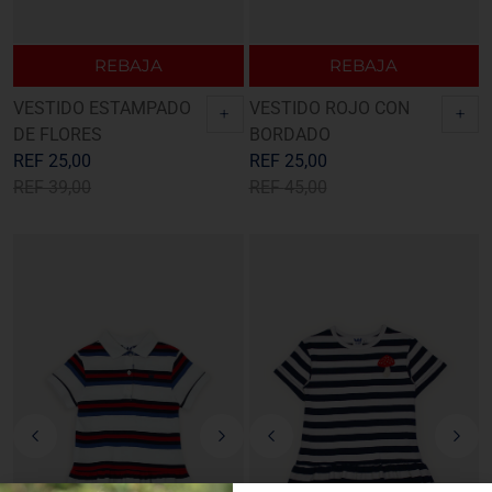
REBAJA
REBAJA
VESTIDO ESTAMPADO
VESTIDO ROJO CON
+
+
DE FLORES
BORDADO
REF
25,00
REF
25,00
REF
39,00
REF
45,00