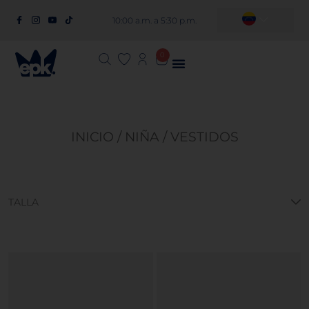
10:00 a.m. a 5:30 p.m.
0
INICIO
/
NIÑA
/ VESTIDOS
TALLA