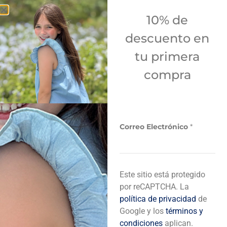
10% de
descuento en
tu primera
compra
REBAJA
REBAJA
VESTIDO DE RAYAS
VESTIDO DE RAYAS
+
+
REF
25,00
AZULES
E
REF
35,00
REF
25,00
Correo Electrónico
*
l
REF
29,00
e
c
t
r
Este sitio está protegido
ó
n
por reCAPTCHA. La
i
política de privacidad
de
c
Google y los
términos y
o
condiciones
aplican.