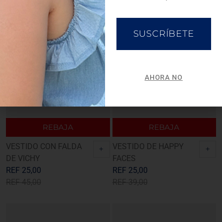
SUSCRÍBETE
AHORA NO
REBAJA
REBAJA
VESTIDO CON FALDA
VESTIDO DE HAPPY
+
+
DE VICHY
FACES
REF
25,00
REF
25,00
REF
45,00
REF
39,00