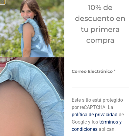
10% de
descuento en
tu primera
compra
REBAJA
REBAJA
BRAGA ROSADA
VESTIDO DE
+
+
C
REF
25,00
CHAMBREY
Correo Electrónico
*
o
REF
39,00
REF
25,00
r
r
REF
45,00
e
o
Este sitio está protegido
E
l
por reCAPTCHA. La
e
política de privacidad
de
c
Google y los
términos y
t
condiciones
aplican.
r
ó