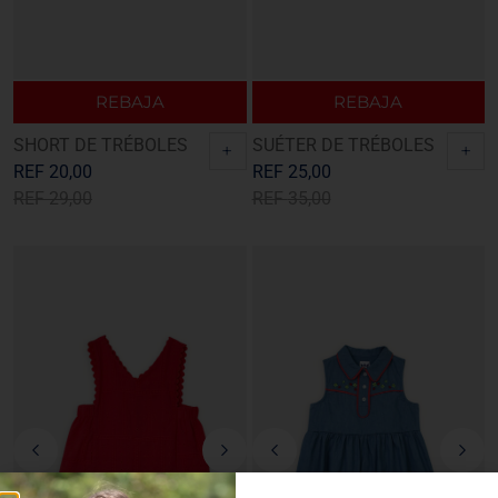
REBAJA
REBAJA
SHORT DE TRÉBOLES
SUÉTER DE TRÉBOLES
+
+
REF
20,00
REF
25,00
REF
29,00
REF
35,00