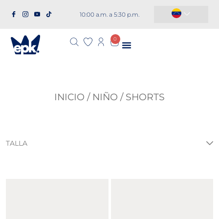
10:00 a.m. a 5:30 p.m.
República Dominicana
0
INICIO
/
NIÑO
/ SHORTS
TALLA