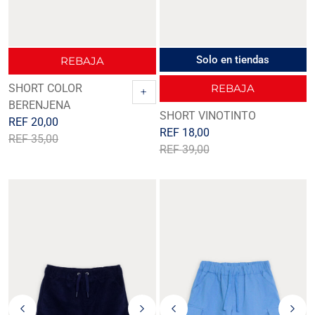
Solo en tiendas
REBAJA
SHORT COLOR
REBAJA
+
BERENJENA
SHORT VINOTINTO
REF
20,00
REF
18,00
REF
35,00
REF
39,00