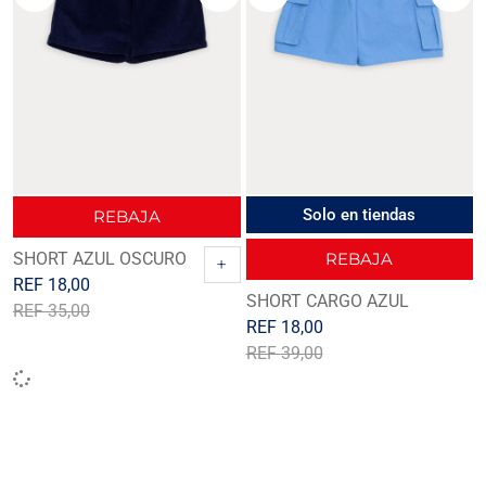
Solo en tiendas
REBAJA
SHORT AZUL OSCURO
REBAJA
+
REF
18,00
SHORT CARGO AZUL
REF
35,00
REF
18,00
REF
39,00