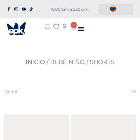
10:00 a.m. a 5:30 p.m.
República Dominicana
0
INICIO
/
BEBÉ NIÑO
/ SHORTS
TALLA