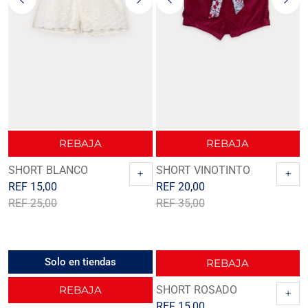
REBAJA
REBAJA
SHORT BLANCO
SHORT VINOTINTO
+
+
REF
15,00
REF
20,00
REF
25,00
REF
35,00
Solo en tiendas
REBAJA
REBAJA
SHORT ROSADO
+
REF
15,00