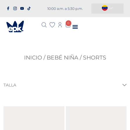
10:00 a.m. a 5:30 p.m.
República Dominicana
0
INICIO
/
BEBÉ NIÑA
/ SHORTS
TALLA