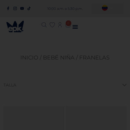
10:00 a.m. a 5:30 p.m.
0
INICIO
/
BEBÉ NIÑA
/ FRANELAS
TALLA