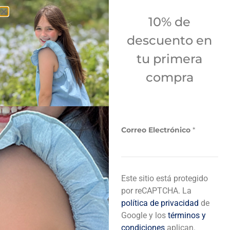
10% de
descuento en
tu primera
compra
REBAJA
REBAJA
FRANELA BLANCA
FRANELA DE ESTRELLA
+
+
REF
12,00
REF
12,00
Correo Electrónico
*
REF
20,00
REF
20,00
E
Este sitio está protegido
l
e
por reCAPTCHA. La
c
política de privacidad
de
t
Google y los
términos y
r
condiciones
aplican.
ó