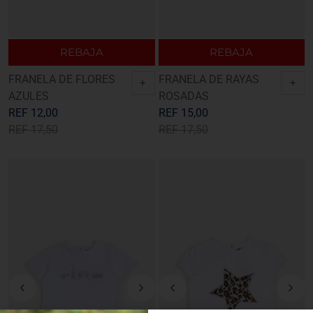
REBAJA
REBAJA
FRANELA DE FLORES
FRANELA DE RAYAS
+
+
AZULES
ROSADAS
REF
12,00
REF
15,00
REF
17,50
REF
17,50