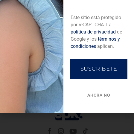
E
Este sitio está protegido
l
e
por reCAPTCHA. La
c
política de privacidad
de
(0414)
t
Google y los
términos y
r
3896651
/
(0414)
condiciones
aplican.
ó
2118667
n
i
c
SUSCRÍBETE
o
AHORA NO