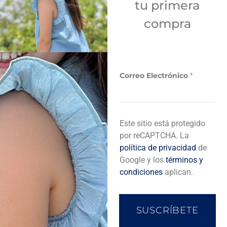
tu primera
Sí
compra
Añadir a bolsa de compra
C
Correo Electrónico
*
o
r
r
e
o
Descripción del producto
Este sitio está protegido
por reCAPTCHA. La
política de privacidad
de
Completa tu look
Google y los
términos y
condiciones
aplican.
SUSCRÍBETE