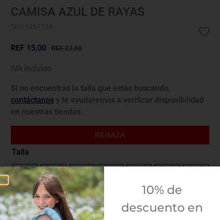
CAMISA AZUL DE RAYAS
SKU 1261134
REF
15,00
REF
27,50
IVA incluido
Si no encuentras la talla que estás buscando,
contáctanos
y te ayudaremos a verificar disponibilidad
en nuestras tiendas.
REBAJA
Talla
4A
5A
6A
8A
10A
12A
14A
10% de
Guía de tallas
descuento en
¿Envolver para regalo?