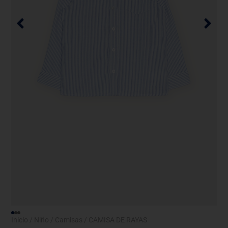
Inicio
/
Niño
/
Camisas
/ CAMISA DE RAYAS