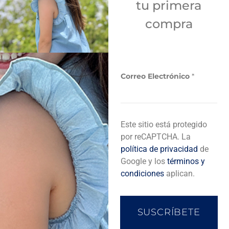
tu primera
Sí
compra
Añadir a bolsa de compra
Correo Electrónico
*
C
Descripción del producto
Este sitio está protegido
o
r
por reCAPTCHA. La
r
política de privacidad
de
e
Completa tu look
Google y los
términos y
o
condiciones
aplican.
E
l
e
c
SUSCRÍBETE
t
r