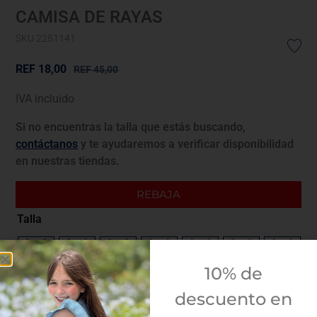
CAMISA DE RAYAS
SKU 2251141
REF
18,00
REF
45,00
IVA incluido
Si no encuentras la talla que estás buscando,
contáctanos
y te ayudaremos a verificar disponibilidad
en nuestras tiendas.
REBAJA
Talla
4A
5A
6A
8A
10A
12A
14A
10% de
Guía de tallas
descuento en
¿Envolver para regalo?