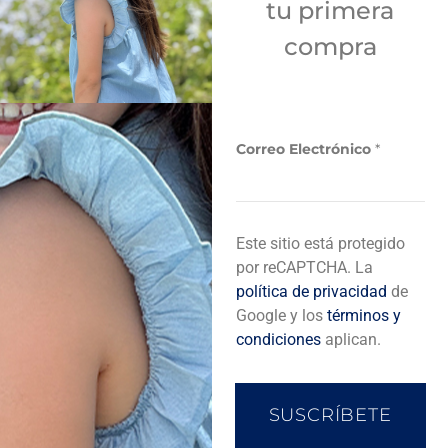
tu primera
Sí
compra
Añadir a bolsa de compra
Correo Electrónico
*
E
Descripción del producto
Este sitio está protegido
l
e
por reCAPTCHA. La
c
política de privacidad
de
t
Completa tu look
Google y los
términos y
r
condiciones
aplican.
ó
n
i
c
SUSCRÍBETE
o
C