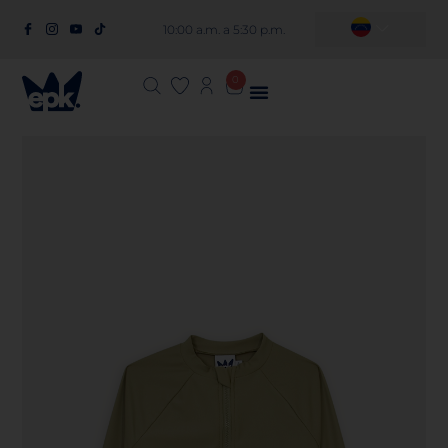
10:00 a.m. a 5:30 p.m.
0