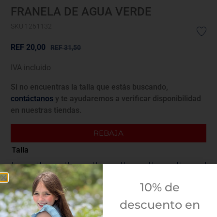
FRANELA DE AGUA VERDE
SKU 1261132
REF
20,00
REF
31,50
IVA incluido
Si no encuentras la talla que estás buscando,
contáctanos
y te ayudaremos a verificar disponibilidad
en nuestras tiendas.
REBAJA
Talla
4A
5A
6A
8A
10A
12A
14A
10% de
Guía de tallas
descuento en
¿Envolver para regalo?