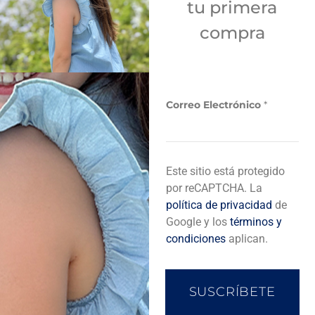
tu primera
Sí
compra
Añadir a bolsa de compra
Correo Electrónico
*
C
Descripción del producto
Este sitio está protegido
o
r
por reCAPTCHA. La
r
política de privacidad
de
e
Completa tu look
Google y los
términos y
o
condiciones
aplican.
*
C
o
r
SUSCRÍBETE
r
e