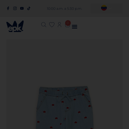
10:00 a.m. a 5:30 p.m.
0