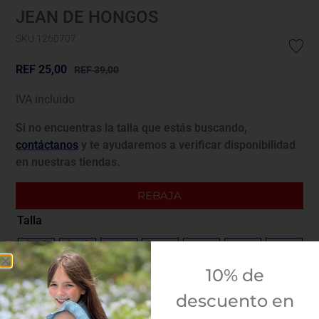
JEAN DE HONGOS
SKU 1260707
REF
25,00
REF
39,00
IVA incluido
Si no encuentras la talla que estás buscando,
contáctanos
y te ayudaremos a verificar disponibilidad
en nuestras tiendas.
REBAJA
Talla
4A
5A
6A
8A
10A
12A
14A
10% de
Guía de tallas
descuento en
¿Envolver para regalo?