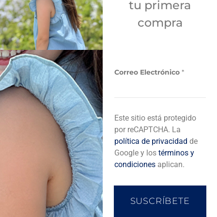
tu primera
Sí
compra
Añadir a bolsa de compra
E
Correo Electrónico
*
l
e
c
t
r
Descripción del producto
Este sitio está protegido
ó
n
por reCAPTCHA. La
i
política de privacidad
de
c
Completa tu look
Google y los
términos y
o
condiciones
aplican.
C
o
r
r
SUSCRÍBETE
e
o