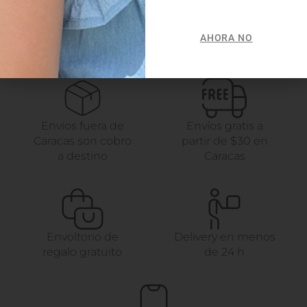
AHORA NO
Envíos fuera de
Envíos gratis a
Caracas son cobro
partir de $30 en
a destino
Caracas
Envoltorio de
Delivery en menos
regalo gratuito
de 24 h