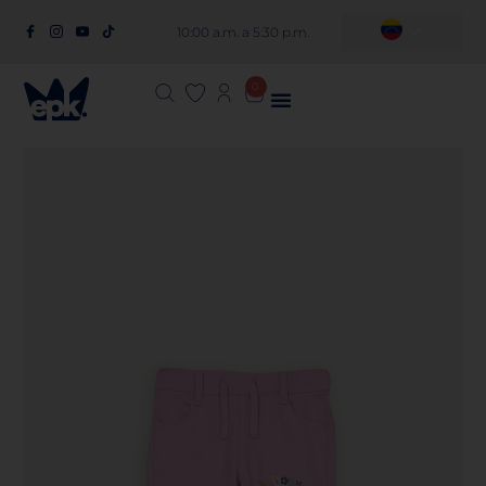
10:00 a.m. a 5:30 p.m.
0