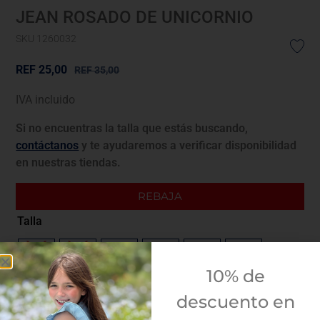
JEAN ROSADO DE UNICORNIO
SKU 1260032
REF
25,00
REF
35,00
IVA incluido
Si no encuentras la talla que estás buscando,
contáctanos
y te ayudaremos a verificar disponibilidad
en nuestras tiendas.
REBAJA
Talla
3M
6M
12M
18M
23M
3A
10% de
Guía de tallas
descuento en
¿Envolver para regalo?