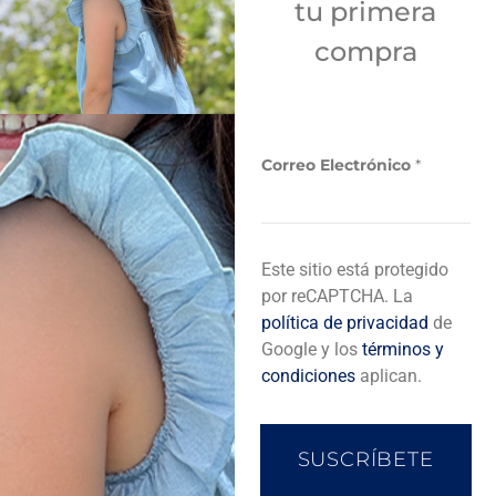
tu primera
Sí
compra
Añadir a bolsa de compra
Correo Electrónico
*
*
Descripción del producto
Este sitio está protegido
*
por reCAPTCHA. La
política de privacidad
de
Completa tu look
Google y los
términos y
condiciones
aplican.
SUSCRÍBETE