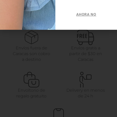
AHORA NO
Envíos fuera de
Envíos gratis a
Caracas son cobro
partir de $30 en
a destino
Caracas
Envoltorio de
Delivery en menos
regalo gratuito
de 24 h