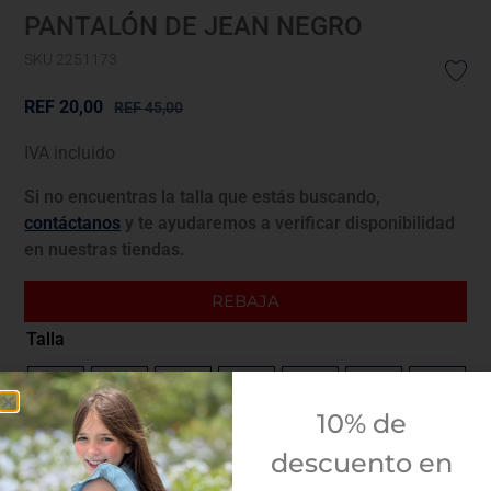
PANTALÓN DE JEAN NEGRO
SKU 2251173
REF
20,00
REF
45,00
IVA incluido
Si no encuentras la talla que estás buscando,
contáctanos
y te ayudaremos a verificar disponibilidad
en nuestras tiendas.
REBAJA
Talla
4A
5A
6A
8A
10A
12A
14A
10% de
Guía de tallas
descuento en
¿Envolver para regalo?