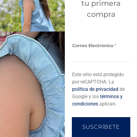
tu primera
Sí
compra
Añadir a bolsa de compra
Correo Electrónico
*
C
Descripción del producto
Este sitio está protegido
o
r
por reCAPTCHA. La
r
política de privacidad
de
e
Completa tu look
Google y los
términos y
o
condiciones
aplican.
SUSCRÍBETE