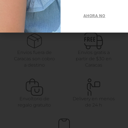
AHORA NO
Envíos fuera de
Envíos gratis a
Caracas son cobro
partir de $30 en
a destino
Caracas
Envoltorio de
Delivery en menos
regalo gratuito
de 24 h