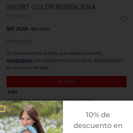
SHORT COLOR BERENJENA
SKU 1260412
REF
20,00
REF
27,50
IVA incluido
Si no encuentras la talla que estás buscando,
contáctanos
y te ayudaremos a verificar disponibilidad
en nuestras tiendas.
REBAJA
Talla
6M
12M
18M
23M
3A
10% de
Guía de tallas
descuento en
¿Envolver para regalo?