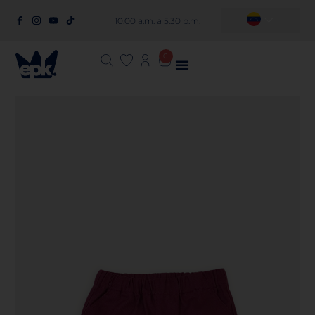
10:00 a.m. a 5:30 p.m.
0