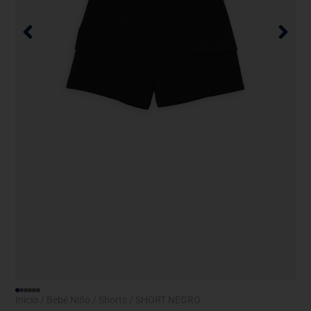
Inicio
/
Bebé Niño
/
Shorts
/ SHORT NEGRO