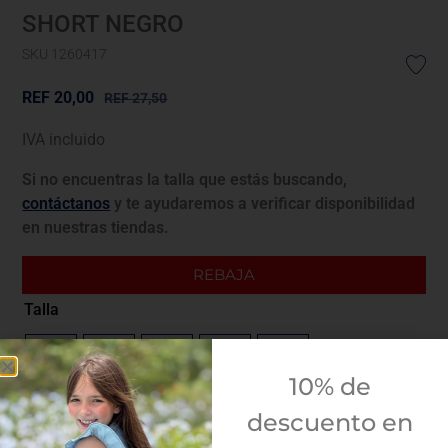
SHORT NEGRO
SKU 1260417
REF
20,00
REF
27,50
IVA incluido
Si no encuentras la talla que estás buscando,
contáctanos
y te ayudaremos a verificar disponibilidad
en nuestras tiendas.
REBAJA
Talla
6M
12M
18M
23M
3A
10% de
Guía de tallas
descuento en
¿Envolver para regalo?