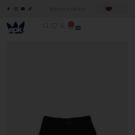
10:00 a.m. a 5:30 p.m.
0