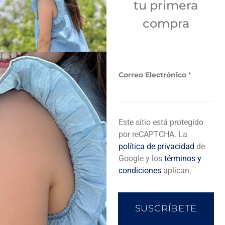
tu primera
Sí
compra
Añadir a bolsa de compra
Correo Electrónico
*
C
Descripción del producto
Este sitio está protegido
o
r
por reCAPTCHA. La
r
política de privacidad
de
e
Completa tu look
Google y los
términos y
o
condiciones
aplican.
C
o
r
r
SUSCRÍBETE
e
o