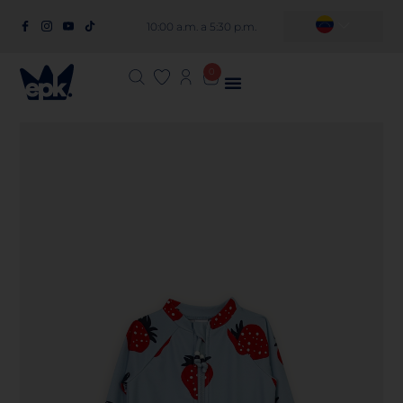
10:00 a.m. a 5:30 p.m.
0