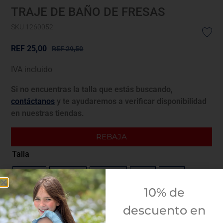
TRAJE DE BAÑO DE FRESAS
SKU 1260052
REF
25,00
REF
29,50
IVA incluido
Si no encuentras la talla que estás buscando,
contáctanos
y te ayudaremos a verificar disponibilidad
en nuestras tiendas.
REBAJA
Talla
(6M-12M)
(12M-18M)
(18M-23M)
2A
3A
10% de
Guía de tallas
descuento en
¿Envolver para regalo?