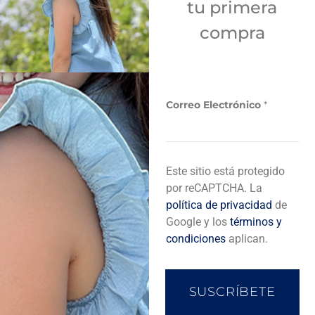
tu primera
Sí
compra
Añadir a bolsa de compra
E
Correo Electrónico
*
l
e
c
t
r
Descripción del producto
Este sitio está protegido
ó
n
por reCAPTCHA. La
i
política de privacidad
de
c
Completa tu look
Google y los
términos y
o
condiciones
aplican.
*
C
o
r
SUSCRÍBETE
r
e