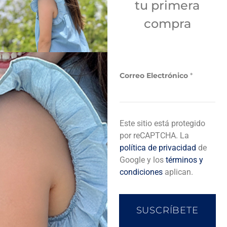
tu primera
Sí
compra
Añadir a bolsa de compra
Correo Electrónico
*
E
Descripción del producto
Este sitio está protegido
l
e
por reCAPTCHA. La
c
política de privacidad
de
t
Completa tu look
Google y los
términos y
r
condiciones
aplican.
ó
n
i
c
SUSCRÍBETE
o
C