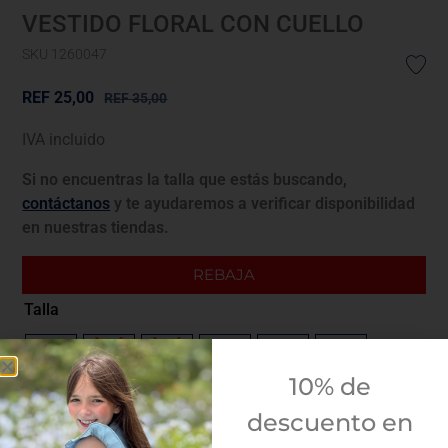
VESTIDO FLORAL CON CUELLO
SKU 1260047
REF
25,00
REF
35,00
IVA incluido
Si no encuentras la talla que estás buscando,
contáctanos
y te ayudaremos a verificar disponibilidad
en nuestras tiendas.
REBAJA
Talla
3M
6M
12M
18M
23M
3A
10% de
Guía de tallas
descuento en
¿Envolver para regalo?