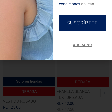
condiciones
aplican.
SUSCRÍBETE
AHORA NO
Solo en tiendas
REBAJA
REBAJA
FRANELA BLANCA
+
TEXTURIZADA
VESTIDO ROSADO
REF
12,00
REF
25,00
REF
17,50