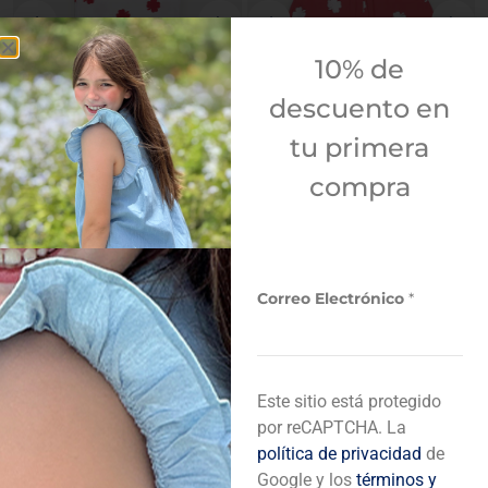
10% de
descuento en
tu primera
compra
REBAJA
REBAJA
C
BODY DE TRÉBOLES
SHORT DE TRÉBOLES
+
+
Correo Electrónico
*
o
ROSADOS
REF
15,00
r
r
REF
12,00
REF
19,00
e
REF
17,50
o
Este sitio está protegido
por reCAPTCHA. La
política de privacidad
de
Google y los
términos y