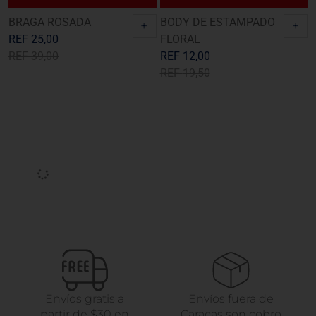
BRAGA ROSADA
BODY DE ESTAMPADO
+
+
REF
25,00
FLORAL
REF
39,00
REF
12,00
REF
19,50
Envíos gratis a
Envíos fuera de
partir de $30 en
Caracas son cobro