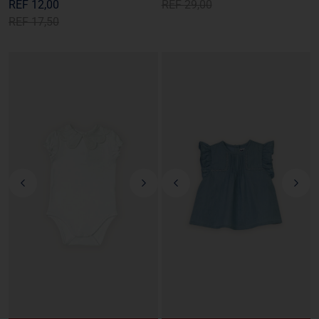
REF
12,00
REF
29,00
REF
17,50