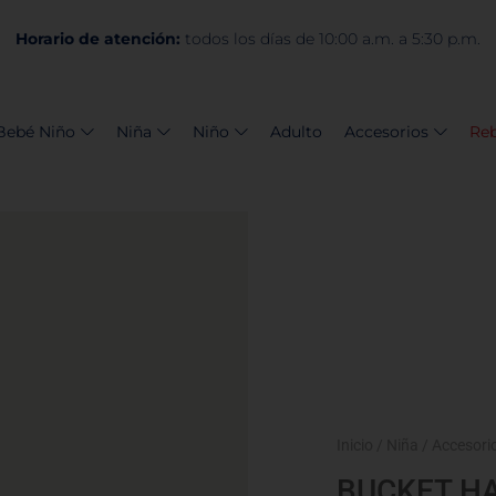
Horario de atención:
todos los días de 10:00 a.m. a 5:30 p.m.
Bebé Niño
Niña
Niño
Adulto
Accesorios
Reb
Inicio
/
Niña
/
Accesori
BUCKET HA