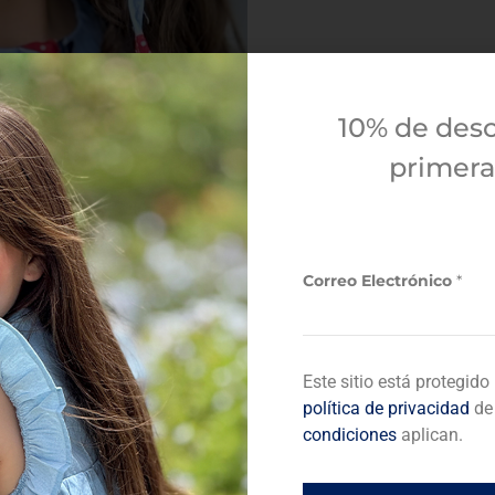
10% de des
primer
Correo Electrónico
*
*
Este sitio está protegid
E
l
política de privacidad
de
e
condiciones
aplican.
c
t
r