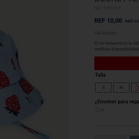
SKU 1260794
REF
10,00
REF
14
IVA incluido
Si no encuentras la ta
verificar disponibilida
Talla
S
M
¿Envolver para reg
Sí