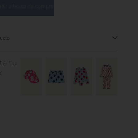
dir a bolsa de compra
ducto
ta tu
k