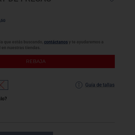
,50
lla que estás buscando,
contáctanos
y te ayudaremos a
d en nuestras tiendas.
REBAJA
Guía de tallas
L
alo?