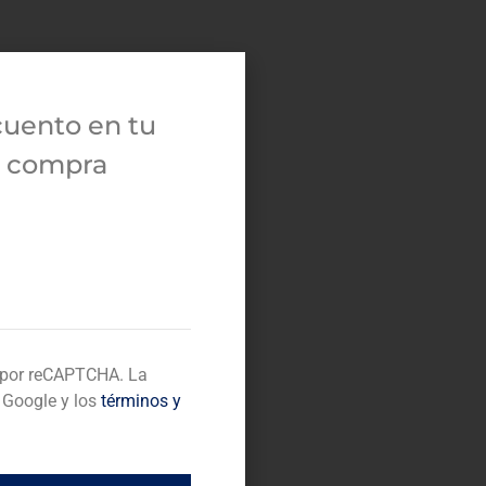
cuento en tu
a compra
o por reCAPTCHA. La
 Google y los
términos y