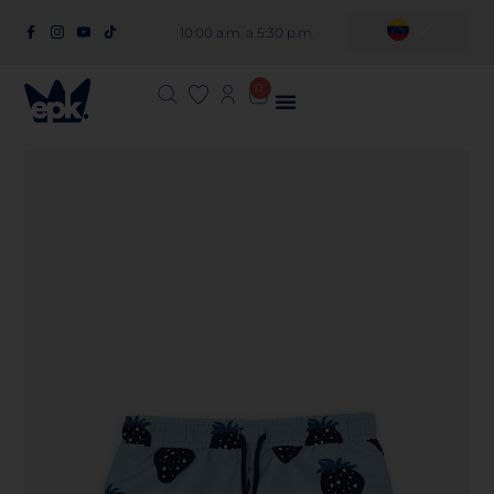
10:00 a.m. a 5:30 p.m.
0