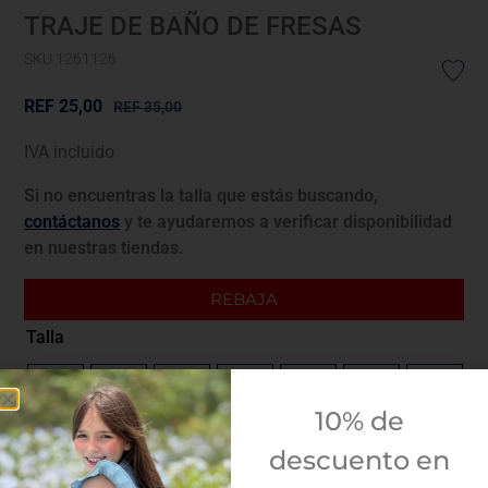
TRAJE DE BAÑO DE FRESAS
SKU 1261126
REF
25,00
REF
35,00
IVA incluido
Si no encuentras la talla que estás buscando,
contáctanos
y te ayudaremos a verificar disponibilidad
en nuestras tiendas.
REBAJA
Talla
4A
5A
6A
8A
10A
12A
14A
10% de
Guía de tallas
descuento en
¿Envolver para regalo?