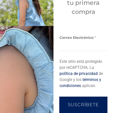
tu primera
Sí
compra
Añadir a bolsa de compra
E
Correo Electrónico
*
l
e
c
t
r
Descripción del producto
Este sitio está protegido
ó
n
por reCAPTCHA. La
i
política de privacidad
de
c
Completa tu look
Google y los
términos y
o
condiciones
aplican.
*
C
o
r
SUSCRÍBETE
r
e